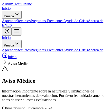
Autism Test Online
Inicio
Prueba
Aprender
Recursos
Preguntas Frecuentes
Ayuda de Crisis
Acerca de
EN
ES
Inicio
Prueba
Aprender
Recursos
Preguntas Frecuentes
Ayuda de Crisis
Acerca de
Inicio
Aviso Médico
Aviso Médico
Información importante sobre la naturaleza y limitaciones de
nuestras herramientas de evaluación. Por favor lea cuidadosamente
antes de usar nuestras evaluaciones.
Última revisión: Diciembre 2024